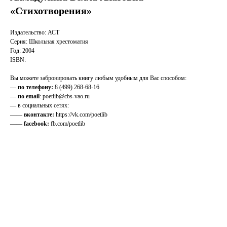
«Стихотворения»
Издательство: АСТ
Серия: Школьная хрестоматия
Год: 2004
ISBN:
Вы можете забронировать книгу любым удобным для Вас способом:
—
по телефону:
8 (499) 268-68-16
—
по email
: poetlib@cbs-vao.ru
— в социальных сетях:
——
вконтакте:
https://vk.com/poetlib
——
facebook:
fb.com/poetlib