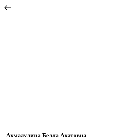
Ахмадулина Белла Ахатовна