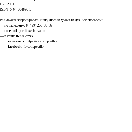
Год: 2001
ISBN: 5-04-004895-5
Вы можете забронировать книгу любым удобным для Вас способом:
—
по телефону:
8 (499) 268-68-16
—
по email
: poetlib@cbs-vao.ru
— в социальных сетях:
——
вконтакте:
https://vk.com/poetlib
——
facebook:
fb.com/poetlib