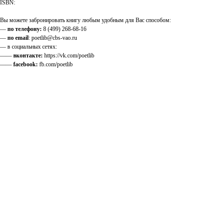
ISBN:
Вы можете забронировать книгу любым удобным для Вас способом:
—
по телефону:
8 (499) 268-68-16
—
по email
: poetlib@cbs-vao.ru
— в социальных сетях:
——
вконтакте:
https://vk.com/poetlib
——
facebook:
fb.com/poetlib