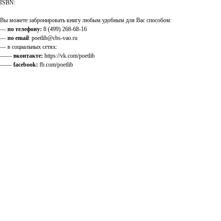
ISBN:
Вы можете забронировать книгу любым удобным для Вас способом:
—
по телефону:
8 (499) 268-68-16
—
по email
: poetlib@cbs-vao.ru
— в социальных сетях:
——
вконтакте:
https://vk.com/poetlib
——
facebook:
fb.com/poetlib