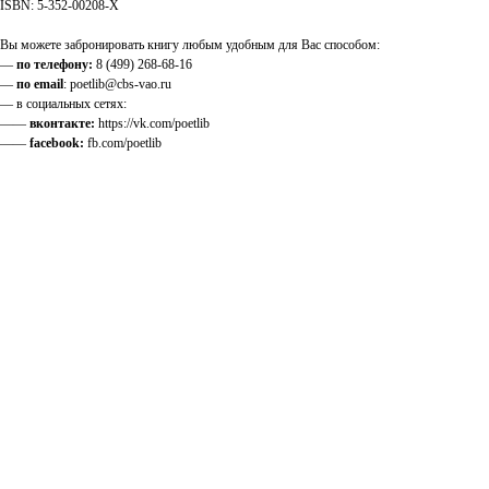
ISBN: 5-352-00208-X
Вы можете забронировать книгу любым удобным для Вас способом:
—
по телефону:
8 (499) 268-68-16
—
по email
: poetlib@cbs-vao.ru
— в социальных сетях:
——
вконтакте:
https://vk.com/poetlib
——
facebook:
fb.com/poetlib