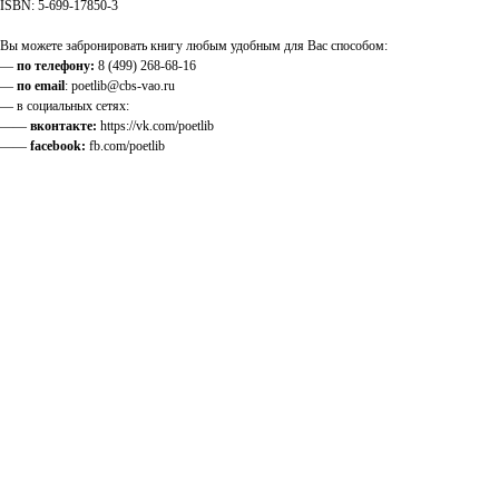
ISBN: 5-699-17850-3
Вы можете забронировать книгу любым удобным для Вас способом:
—
по телефону:
8 (499) 268-68-16
—
по email
: poetlib@cbs-vao.ru
— в социальных сетях:
——
вконтакте:
https://vk.com/poetlib
——
facebook:
fb.com/poetlib