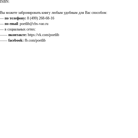
ISBN:
Вы можете забронировать книгу любым удобным для Вас способом:
—
по телефону:
8 (499) 268-68-16
—
по email
: poetlib@cbs-vao.ru
— в социальных сетях:
——
вконтакте:
https://vk.com/poetlib
——
facebook:
fb.com/poetlib