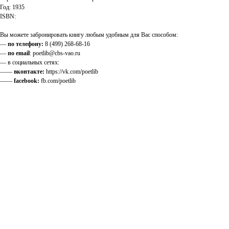
Год: 1935
ISBN:
Вы можете забронировать книгу любым удобным для Вас способом:
—
по телефону:
8 (499) 268-68-16
—
по email
: poetlib@cbs-vao.ru
— в социальных сетях:
——
вконтакте:
https://vk.com/poetlib
——
facebook:
fb.com/poetlib