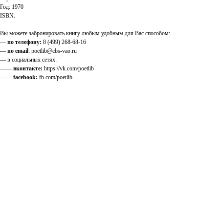
Год: 1970
ISBN:
Вы можете забронировать книгу любым удобным для Вас способом:
—
по телефону:
8 (499) 268-68-16
—
по email
: poetlib@cbs-vao.ru
— в социальных сетях:
——
вконтакте:
https://vk.com/poetlib
——
facebook:
fb.com/poetlib