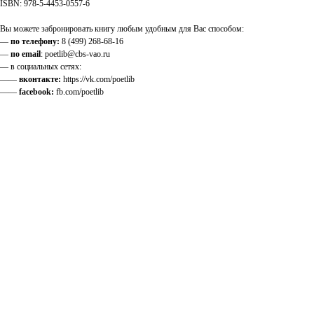
ISBN: 978-5-4453-0557-6
Вы можете забронировать книгу любым удобным для Вас способом:
—
по телефону:
8 (499) 268-68-16
—
по email
: poetlib@cbs-vao.ru
— в социальных сетях:
——
вконтакте:
https://vk.com/poetlib
——
facebook:
fb.com/poetlib