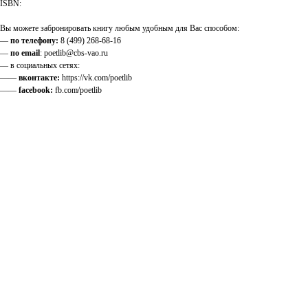
ISBN:
Вы можете забронировать книгу любым удобным для Вас способом:
—
по телефону:
8 (499) 268-68-16
—
по email
: poetlib@cbs-vao.ru
— в социальных сетях:
——
вконтакте:
https://vk.com/poetlib
——
facebook:
fb.com/poetlib