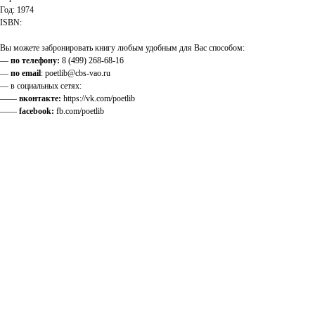
Год: 1974
ISBN:
Вы можете забронировать книгу любым удобным для Вас способом:
—
по телефону:
8 (499) 268-68-16
—
по email
: poetlib@cbs-vao.ru
— в социальных сетях:
——
вконтакте:
https://vk.com/poetlib
——
facebook:
fb.com/poetlib