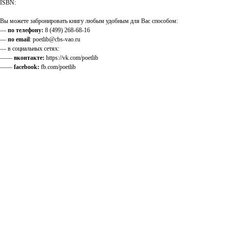
ISBN:
Вы можете забронировать книгу любым удобным для Вас способом:
—
по телефону:
8 (499) 268-68-16
—
по email
: poetlib@cbs-vao.ru
— в социальных сетях:
——
вконтакте:
https://vk.com/poetlib
——
facebook:
fb.com/poetlib