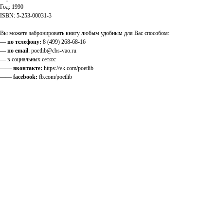
Год: 1990
ISBN: 5-253-00031-3
Вы можете забронировать книгу любым удобным для Вас способом:
—
по телефону:
8 (499) 268-68-16
—
по email
: poetlib@cbs-vao.ru
— в социальных сетях:
——
вконтакте:
https://vk.com/poetlib
——
facebook:
fb.com/poetlib