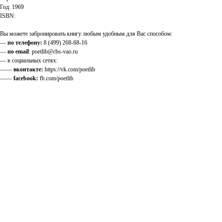
Год: 1969
ISBN:
Вы можете забронировать книгу любым удобным для Вас способом:
—
по телефону:
8 (499) 268-68-16
—
по email
: poetlib@cbs-vao.ru
— в социальных сетях:
——
вконтакте:
https://vk.com/poetlib
——
facebook:
fb.com/poetlib