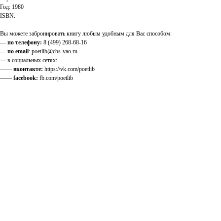
Год: 1980
ISBN:
Вы можете забронировать книгу любым удобным для Вас способом:
—
по телефону:
8 (499) 268-68-16
—
по email
: poetlib@cbs-vao.ru
— в социальных сетях:
——
вконтакте:
https://vk.com/poetlib
——
facebook:
fb.com/poetlib