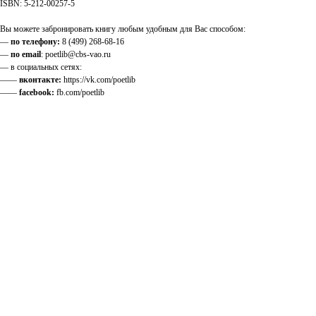
ISBN: 5-212-00257-5
Вы можете забронировать книгу любым удобным для Вас способом:
—
по телефону:
8 (499) 268-68-16
—
по email
: poetlib@cbs-vao.ru
— в социальных сетях:
——
вконтакте:
https://vk.com/poetlib
——
facebook:
fb.com/poetlib