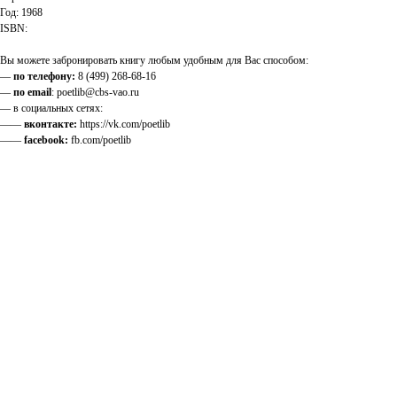
Год: 1968
ISBN:
Вы можете забронировать книгу любым удобным для Вас способом:
—
по телефону:
8 (499) 268-68-16
—
по email
: poetlib@cbs-vao.ru
— в социальных сетях:
——
вконтакте:
https://vk.com/poetlib
——
facebook:
fb.com/poetlib