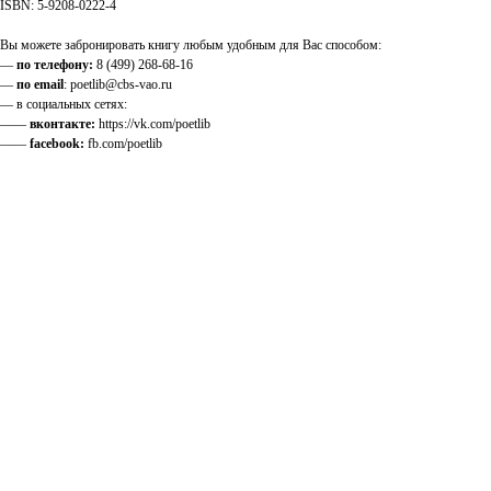
ISBN: 5-9208-0222-4
Вы можете забронировать книгу любым удобным для Вас способом:
—
по телефону:
8 (499) 268-68-16
—
по email
: poetlib@cbs-vao.ru
— в социальных сетях:
——
вконтакте:
https://vk.com/poetlib
——
facebook:
fb.com/poetlib