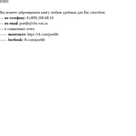
ISBN:
Вы можете забронировать книгу любым удобным для Вас способом:
—
по телефону:
8 (499) 268-68-16
—
по email
: poetlib@cbs-vao.ru
— в социальных сетях:
——
вконтакте:
https://vk.com/poetlib
——
facebook:
fb.com/poetlib