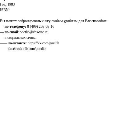
Год: 1983
ISBN:
Вы можете забронировать книгу любым удобным для Вас способом:
—
по телефону:
8 (499) 268-68-16
—
по email
: poetlib@cbs-vao.ru
— в социальных сетях:
——
вконтакте:
https://vk.com/poetlib
——
facebook:
fb.com/poetlib