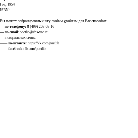
Год: 1954
ISBN:
Вы можете забронировать книгу любым удобным для Вас способом:
—
по телефону:
8 (499) 268-68-16
—
по email
: poetlib@cbs-vao.ru
— в социальных сетях:
——
вконтакте:
https://vk.com/poetlib
——
facebook:
fb.com/poetlib