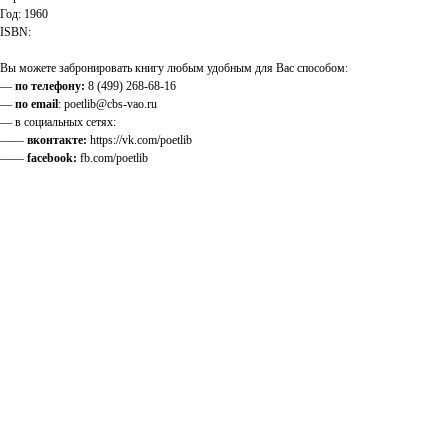
Год: 1960
ISBN:
Вы можете забронировать книгу любым удобным для Вас способом:
—
по телефону:
8 (499) 268-68-16
—
по email
: poetlib@cbs-vao.ru
— в социальных сетях:
——
вконтакте:
https://vk.com/poetlib
——
facebook:
fb.com/poetlib