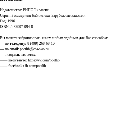
Издательство: РИПОЛ классик
Серия: Бессмертная библиотека. Зарубежные классики
Год: 1996
ISBN: 5-87907-094-8
Вы можете забронировать книгу любым удобным для Вас способом:
—
по телефону:
8 (499) 268-68-16
—
по email
: poetlib@cbs-vao.ru
— в социальных сетях:
——
вконтакте:
https://vk.com/poetlib
——
facebook:
fb.com/poetlib