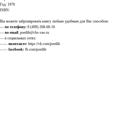
Год: 1976
ISBN:
Вы можете забронировать книгу любым удобным для Вас способом:
—
по телефону:
8 (499) 268-68-16
—
по email
: poetlib@cbs-vao.ru
— в социальных сетях:
——
вконтакте:
https://vk.com/poetlib
——
facebook:
fb.com/poetlib