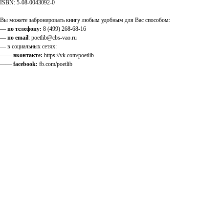
ISBN: 5-08-0043092-0
Вы можете забронировать книгу любым удобным для Вас способом:
—
по телефону:
8 (499) 268-68-16
—
по email
: poetlib@cbs-vao.ru
— в социальных сетях:
——
вконтакте:
https://vk.com/poetlib
——
facebook:
fb.com/poetlib