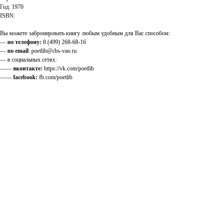
Год: 1970
ISBN:
Вы можете забронировать книгу любым удобным для Вас способом:
—
по телефону:
8 (499) 268-68-16
—
по email
: poetlib@cbs-vao.ru
— в социальных сетях:
——
вконтакте:
https://vk.com/poetlib
——
facebook:
fb.com/poetlib