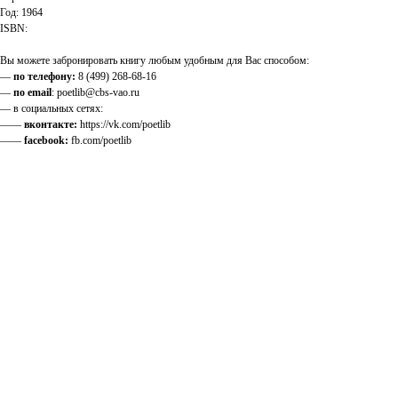
Год: 1964
ISBN:
Вы можете забронировать книгу любым удобным для Вас способом:
—
по телефону:
8 (499) 268-68-16
—
по email
: poetlib@cbs-vao.ru
— в социальных сетях:
——
вконтакте:
https://vk.com/poetlib
——
facebook:
fb.com/poetlib