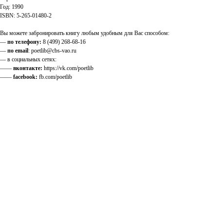
Год: 1990
ISBN: 5-265-01480-2
Вы можете забронировать книгу любым удобным для Вас способом:
—
по телефону:
8 (499) 268-68-16
—
по email
: poetlib@cbs-vao.ru
— в социальных сетях:
——
вконтакте:
https://vk.com/poetlib
——
facebook:
fb.com/poetlib