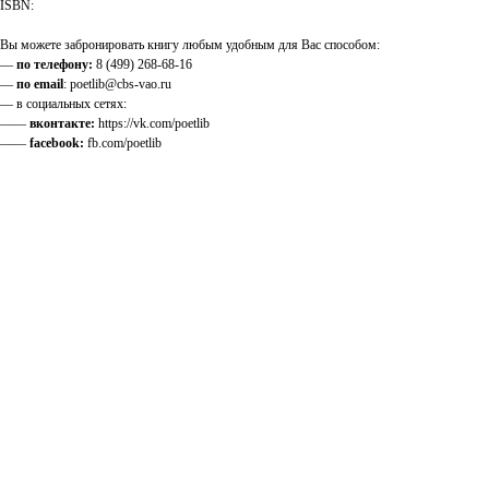
ISBN:
Вы можете забронировать книгу любым удобным для Вас способом:
—
по телефону:
8 (499) 268-68-16
—
по email
: poetlib@cbs-vao.ru
— в социальных сетях:
——
вконтакте:
https://vk.com/poetlib
——
facebook:
fb.com/poetlib