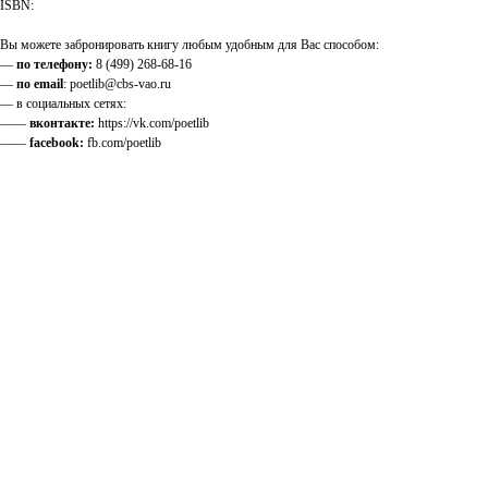
ISBN:
Вы можете забронировать книгу любым удобным для Вас способом:
—
по телефону:
8 (499) 268-68-16
—
по email
: poetlib@cbs-vao.ru
— в социальных сетях:
——
вконтакте:
https://vk.com/poetlib
——
facebook:
fb.com/poetlib