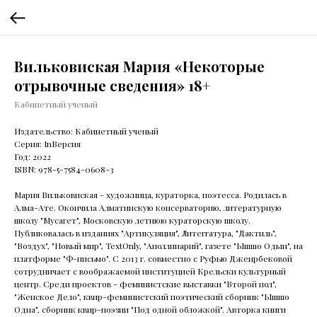
Вильковиская Мария «Некоторые
отрывочные сведения» 18+
Кабинетный ученый
Издательство: Кабинетный ученый
Серия: InВерсия
Год: 2022
ISBN: 978-5-7584-0608-3
Мария Вильковиская - художница, кураторка, поэтесса. Родилась в
Алма-Ате. Окончила Алматинскую консерваторию, литературную
школу "Мусагет", Московскую летнюю кураторскую школу.
Публиковалась в изданиях "Артикуляция", Литеrrатура, "Дактиль",
"Воздух", "Новый мир", TextOnly, "Аполлинарий", газете "Ышшо Одын", на
платформе "Ф-письмо". С 2013 г. совместно с Руфью Дженрбековой
сотрудничает с воображаемой институцией Крельски культурный
центр. Среди проектов - феминистские выставки "Второй пол",
"Женское Дело", квир-феминистский поэтический сборник "Ышшо
Одна", сборник квир-поэзии "Под одной обложкой". Авторка книги