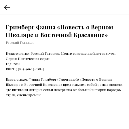
Гримберг Фаина «Повесть о Верном
Школяре и Восточной Красавице»
Русский Гулливер
Издательство: Русский Гулливер; Центр современной литературы
Серия: Поэтическая серия
Год: 2018
ISBN: 978-5-91627-218-5
Книга стихов Фаины Гримберг (Гаврилиной) «Повесть о Верном
Школяре и Восточной Красавице» представляет собой роман-эпопею,
где интимная история семьи неотрывна от большой истории народов,
стран, смены времен.