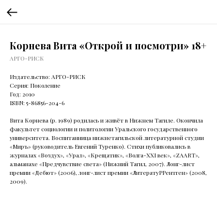
Корнева Вита «Открой и посмотри» 18+
АРГО-РИСК
Издательство: АРГО-РИСК
Серия: Поколение
Год: 2010
ISBN: 5-86856-204-6
Вита Корнева (р. 1989) родилась и живёт в Нижнем Тагиле. Окончила
факультет социологии и политологии Уральского государственного
университета. Воспитанница нижнетагильской литературной студии
«Миръ» (руководитель Евгений Туренко). Стихи публиковались в
журналах «Воздух», «Урал», «Крещатик», «Волга-XXI век», «ZAART»,
альманахе «Предчувствие света» (Нижний Тагил, 2007). Лонг-лист
премии «Дебют» (2006), лонг-лист премии «ЛитератуРРентген» (2008,
2009).